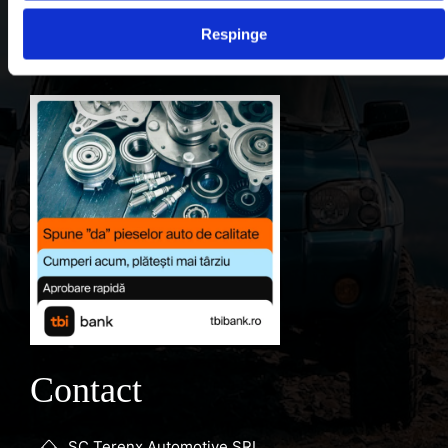
Contul meu
Respinge
Favorite
Contact
SC Terenx Automotive SRL