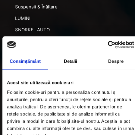
Suspensii & Înălțare
LUMINI
SNORKEL AUTO
ACCESORII RECUPERARE
DIFERENȚIALE BLOCABILE
Consimțământ
Detalii
Despre
DISTANTIERE
Jante Oțel
Acest site utilizează cookie-uri
Informatii utile
Folosim cookie-uri pentru a personaliza conținutul și
anunțurile, pentru a oferi funcții de rețele sociale și pentru a
analiza traficul. De asemenea, le oferim partenerilor de
Informatii Livrare
rețele sociale, de publicitate și de analize informații cu
privire la modul în care folosiți site-ul nostru. Aceștia le pot
Garantie si Retur
combina cu alte informații oferite de dvs. sau culese în urma