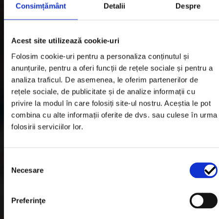
Consimțământ
Detalii
Despre
TROLII AUTO
Suspensii & Înălțare
Acest site utilizează cookie-uri
LUMINI
Folosim cookie-uri pentru a personaliza conținutul și
anunțurile, pentru a oferi funcții de rețele sociale și pentru a
SNORKEL AUTO
analiza traficul. De asemenea, le oferim partenerilor de
ACCESORII RECUPERARE
rețele sociale, de publicitate și de analize informații cu
privire la modul în care folosiți site-ul nostru. Aceștia le pot
DIFERENȚIALE BLOCABILE
combina cu alte informații oferite de dvs. sau culese în urma
DISTANTIERE
folosirii serviciilor lor.
Jante Oțel
Selecția
Informatii utile
Necesare
consimțământului
Preferinţe
Informatii Livrare