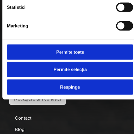
Garantie si Retur
Statistici
Formular Retur
Marketing
Termeni & Conditii
Politica de Cookies
Politica de Confidentialitate
Permite toate
Plata in Rate
Permite selecția
Link-uri rapide
Respinge
Retragere din contract
Contact
Blog