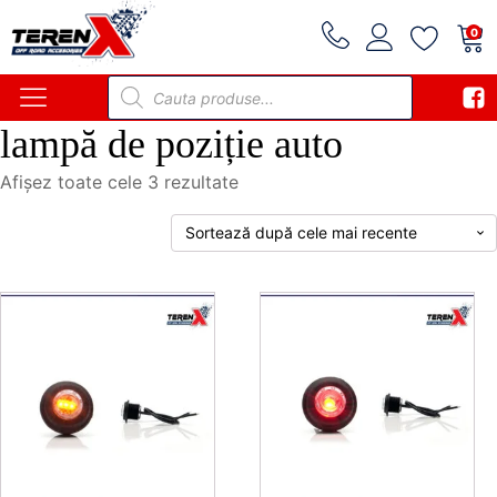
0
Products
search
lampă de poziție auto
Sortat
Afișez toate cele 3 rezultate
după
cele
mai
recente