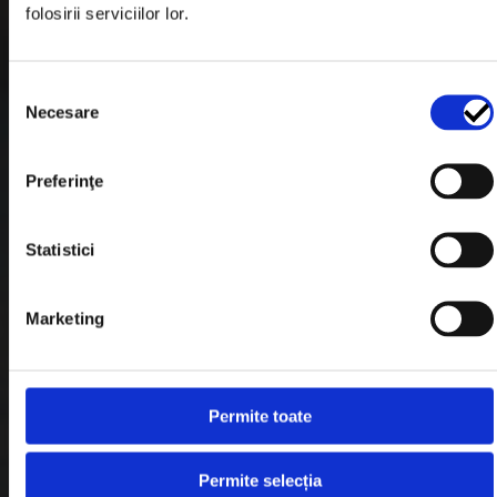
folosirii serviciilor lor.
Formular Retur
Termeni & Conditii
Selecția
Politica de Cookies
Necesare
consimțământului
Politica de Confidentialitate
Preferinţe
Plata in Rate
Statistici
Link-uri rapide
Marketing
Retragere din contract
Contact
Permite toate
Blog
Permite selecția
Despre noi