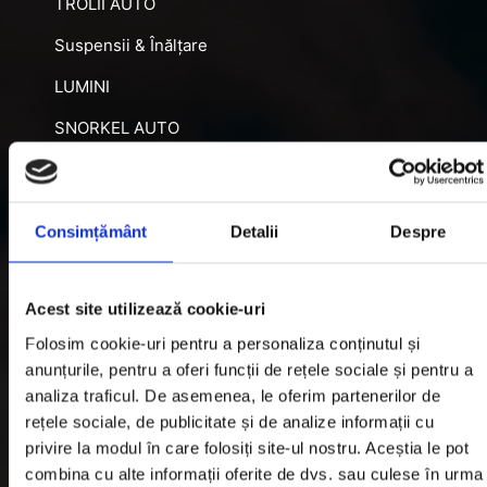
TROLII AUTO
Suspensii & Înălțare
LUMINI
SNORKEL AUTO
ACCESORII RECUPERARE
DIFERENȚIALE BLOCABILE
Consimțământ
Detalii
Despre
DISTANTIERE
Jante Oțel
Acest site utilizează cookie-uri
Folosim cookie-uri pentru a personaliza conținutul și
Informatii utile
anunțurile, pentru a oferi funcții de rețele sociale și pentru a
analiza traficul. De asemenea, le oferim partenerilor de
rețele sociale, de publicitate și de analize informații cu
Informatii Livrare
privire la modul în care folosiți site-ul nostru. Aceștia le pot
Garantie si Retur
combina cu alte informații oferite de dvs. sau culese în urma