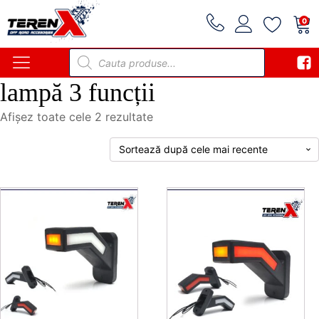
0
Products
search
lampă 3 funcții
Sortat
Afișez toate cele 2 rezultate
după
cele
mai
recente