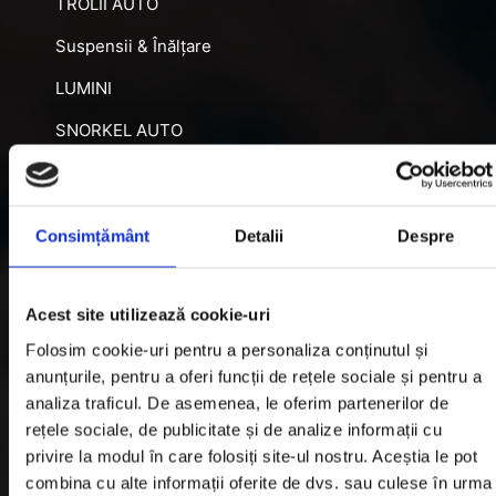
TROLII AUTO
Suspensii & Înălțare
LUMINI
SNORKEL AUTO
ACCESORII RECUPERARE
DIFERENȚIALE BLOCABILE
Consimțământ
Detalii
Despre
DISTANTIERE
Jante Oțel
Acest site utilizează cookie-uri
Folosim cookie-uri pentru a personaliza conținutul și
Informatii utile
anunțurile, pentru a oferi funcții de rețele sociale și pentru a
analiza traficul. De asemenea, le oferim partenerilor de
rețele sociale, de publicitate și de analize informații cu
Informatii Livrare
privire la modul în care folosiți site-ul nostru. Aceștia le pot
Garantie si Retur
combina cu alte informații oferite de dvs. sau culese în urma