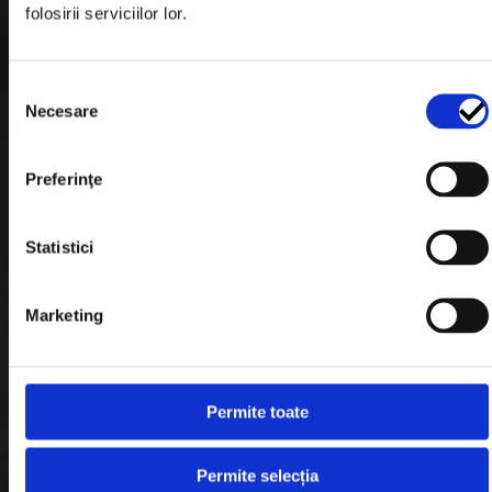
folosirii serviciilor lor.
Formular Retur
Termeni & Conditii
Selecția
Politica de Cookies
Necesare
consimțământului
Politica de Confidentialitate
Preferinţe
Plata in Rate
Statistici
Link-uri rapide
Marketing
Retragere din contract
Contact
Permite toate
Blog
Permite selecția
Despre noi