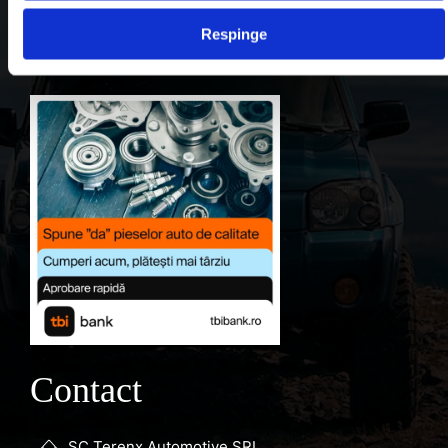
Contul meu
Respinge
Favorite
Contact
SC Terenx Automotive SRL