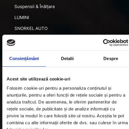
Suspensii & Înălțare
LUMINI
SNORKEL AUTO
ACCESORII RECUPERARE
DIFERENȚIALE BLOCABILE
Consimțământ
Detalii
Despre
DISTANTIERE
Jante Oțel
Acest site utilizează cookie-uri
Informatii utile
Folosim cookie-uri pentru a personaliza conținutul și
anunțurile, pentru a oferi funcții de rețele sociale și pentru a
analiza traficul. De asemenea, le oferim partenerilor de
Informatii Livrare
rețele sociale, de publicitate și de analize informații cu
privire la modul în care folosiți site-ul nostru. Aceștia le pot
Garantie si Retur
combina cu alte informații oferite de dvs. sau culese în urma