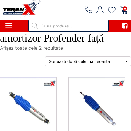
0
Products
search
amortizor Profender față
Sortat
Afișez toate cele 2 rezultate
după
cele
mai
recente