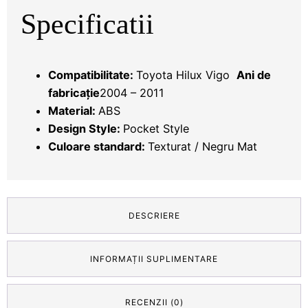
Specificatii
Compatibilitate:
Toyota
Hilux Vigo
Ani de
fabricație
2004 – 2011
Material:
ABS
Design Style:
Pocket Style
Culoare standard:
Texturat / Negru Mat
DESCRIERE
INFORMAȚII SUPLIMENTARE
RECENZII (0)