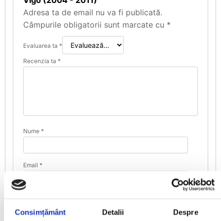
Vigo (2004 - 2011)”
Adresa ta de email nu va fi publicată.
Câmpurile obligatorii sunt marcate cu
*
Evaluarea ta
*
Recenzia ta
*
Nume
*
Email
*
Salvează-mi numele, emailul și site-ul web în acest
Consimțământ
Detalii
Despre
navigator pentru data viitoare când o să comentez.