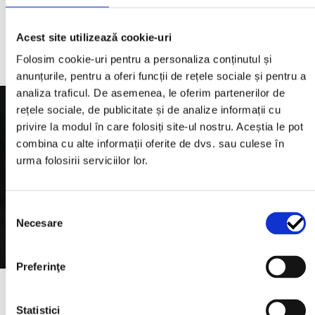
Acest site utilizează cookie-uri
Folosim cookie-uri pentru a personaliza conținutul și
anunțurile, pentru a oferi funcții de rețele sociale și pentru a
analiza traficul. De asemenea, le oferim partenerilor de
rețele sociale, de publicitate și de analize informații cu
privire la modul în care folosiți site-ul nostru. Aceștia le pot
combina cu alte informații oferite de dvs. sau culese în
Te-ar mai putea interesa
urma folosirii serviciilor lor.
si...
Selecția
Necesare
consimțământului
Preferinţe
Statistici