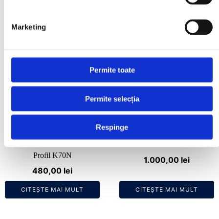
Produse similare
Marketing
Permite toate
Permite selecția
Respinge
Overfendere (extensie aripi)
Overfendere (extensii aripi)
universale din cauciuc 70mm -
Nissan Navara D40
Profil K70N
1.000,00
lei
480,00
lei
CITEȘTE MAI MULT
CITEȘTE MAI MULT