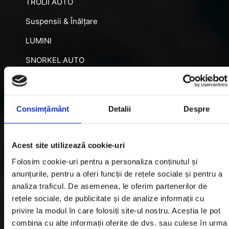
TROLII AUTO
Suspensii & Înălțare
LUMINI
SNORKEL AUTO
ACCESORII RECUPERARE
DIFERENȚIALE BLOCABILE
Consimțământ
Detalii
Despre
DISTANTIERE
Jante Oțel
Acest site utilizează cookie-uri
Folosim cookie-uri pentru a personaliza conținutul și
Informatii utile
anunțurile, pentru a oferi funcții de rețele sociale și pentru a
analiza traficul. De asemenea, le oferim partenerilor de
rețele sociale, de publicitate și de analize informații cu
Informatii Livrare
privire la modul în care folosiți site-ul nostru. Aceștia le pot
Garantie si Retur
combina cu alte informații oferite de dvs. sau culese în urma