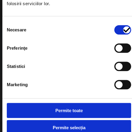
folosirii serviciilor lor.
Formular Retur
Termeni & Conditii
Selecția
Politica de Cookies
Necesare
consimțământului
Politica de Confidentialitate
Preferinţe
Plata in Rate
Statistici
Link-uri rapide
Marketing
Retragere din contract
Contact
Permite toate
Blog
Permite selecția
Despre noi