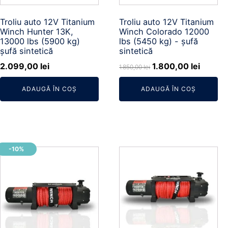
Troliu auto 12V Titanium
Troliu auto 12V Titanium
Winch Hunter 13K,
Winch Colorado 12000
13000 lbs (5900 kg)
lbs (5450 kg) - șufă
șufă sintetică
sintetică
Prețul
Prețul
2.099,00
lei
1.800,00
lei
1.850,00
lei
inițial
curent
ADAUGĂ ÎN COȘ
ADAUGĂ ÎN COȘ
a
este:
fost:
1.800,0
1.850,00 lei.
-10%