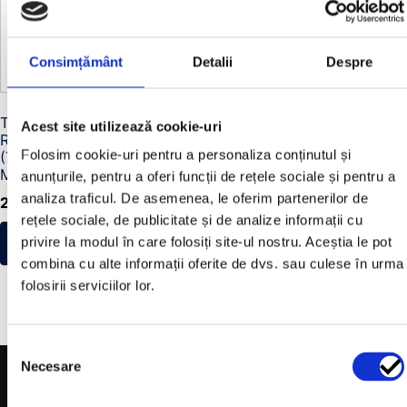
Consimțământ
Detalii
Despre
Troliu auto Titanium
Acest site utilizează cookie-uri
Renegade 17000 Lbs
Folosim cookie-uri pentru a personaliza conținutul și
(7711 Kg) 12V Șufă
Metalică
anunțurile, pentru a oferi funcții de rețele sociale și pentru a
analiza traficul. De asemenea, le oferim partenerilor de
2.500,00
lei
rețele sociale, de publicitate și de analize informații cu
privire la modul în care folosiți site-ul nostru. Aceștia le pot
ADAUGĂ ÎN COȘ
combina cu alte informații oferite de dvs. sau culese în urma
folosirii serviciilor lor.
Selecția
Necesare
consimțământului