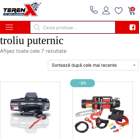
0
Products
search
troliu puternic
Sortat
Afișez toate cele 7 rezultate
după
cele
mai
recente
-3%