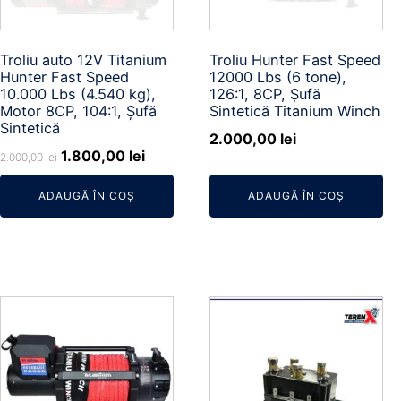
Troliu auto 12V Titanium
Troliu Hunter Fast Speed
Hunter Fast Speed
12000 Lbs (6 tone),
10.000 Lbs (4.540 kg),
126:1, 8CP, Șufă
Motor 8CP, 104:1, Șufă
Sintetică Titanium Winch
Sintetică
2.000,00
lei
Prețul
Prețul
1.800,00
lei
2.000,00
lei
inițial
curent
ADAUGĂ ÎN COȘ
ADAUGĂ ÎN COȘ
a
este:
fost:
1.800,00 lei.
2.000,00 lei.