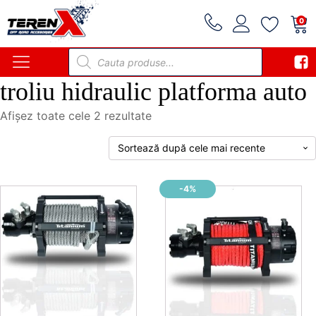
0
Products
search
troliu hidraulic platforma auto
Sortat
Afișez toate cele 2 rezultate
după
cele
mai
recente
-4%