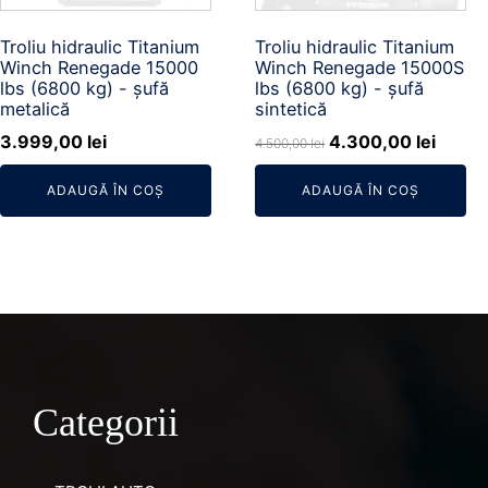
Troliu hidraulic Titanium
Troliu hidraulic Titanium
Winch Renegade 15000
Winch Renegade 15000S
lbs (6800 kg) - șufă
lbs (6800 kg) - șufă
metalică
sintetică
Prețul
Prețul
3.999,00
lei
4.300,00
lei
4.500,00
lei
inițial
curen
ADAUGĂ ÎN COȘ
ADAUGĂ ÎN COȘ
a
este:
fost:
4.300,
4.500,00 lei.
Categorii