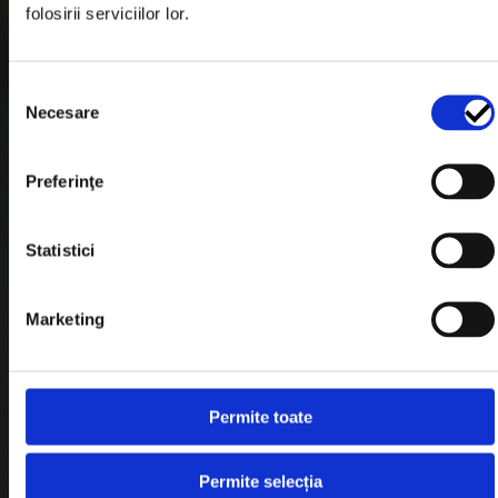
folosirii serviciilor lor.
Formular Retur
Termeni & Conditii
Selecția
Politica de Cookies
Necesare
consimțământului
Politica de Confidentialitate
Preferinţe
Plata in Rate
Statistici
Link-uri rapide
Marketing
Retragere din contract
Contact
Permite toate
Blog
Permite selecția
Despre noi