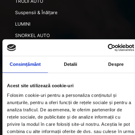
TROLII AUTO
Suspensii & Înălțare
LUMINI
SNORKEL AUTO
ACCESORII RECUPERARE
DIFERENȚIALE BLOCABILE
Consimțământ
Detalii
Despre
DISTANTIERE
Jante Oțel
Acest site utilizează cookie-uri
Folosim cookie-uri pentru a personaliza conținutul și
Informatii utile
anunțurile, pentru a oferi funcții de rețele sociale și pentru a
analiza traficul. De asemenea, le oferim partenerilor de
rețele sociale, de publicitate și de analize informații cu
Informatii Livrare
privire la modul în care folosiți site-ul nostru. Aceștia le pot
Garantie si Retur
combina cu alte informații oferite de dvs. sau culese în urma