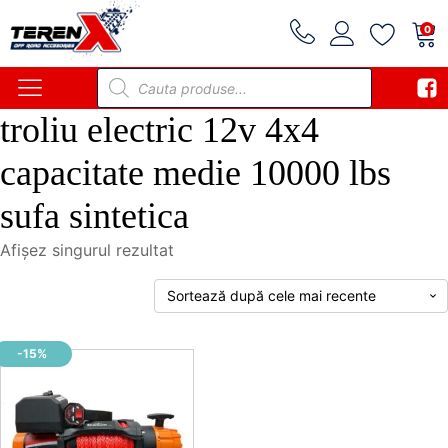
0
Products
search
troliu electric 12v 4x4
capacitate medie 10000 lbs
sufa sintetica
Afișez singurul rezultat
-15%