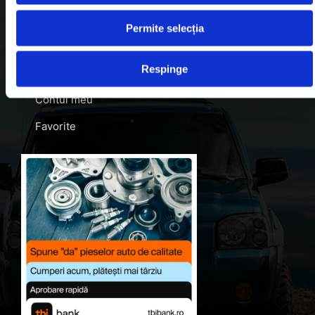
Contact
Permite selecția
Blog
Respinge
Despre noi
Contul meu
Favorite