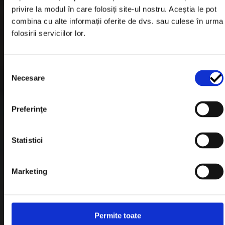
privire la modul în care folosiți site-ul nostru. Aceștia le pot
combina cu alte informații oferite de dvs. sau culese în urma
Informatii Livrare
folosirii serviciilor lor.
Garantie si Retur
Formular Retur
Selecția
Necesare
consimțământului
Termeni & Conditii
Politica de Cookies
Preferinţe
Politica de Confidentialitate
Statistici
Plata in Rate
Link-uri rapide
Marketing
Retragere din contract
Permite toate