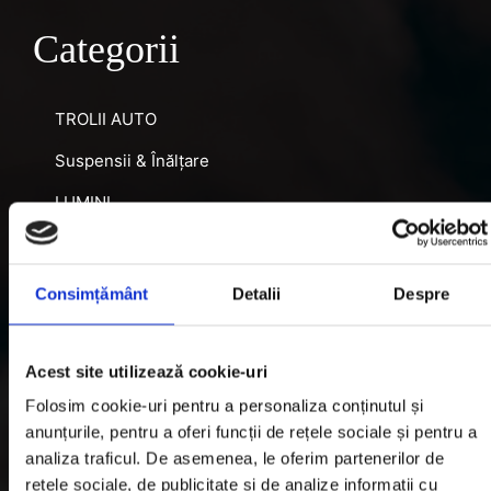
Categorii
TROLII AUTO
Suspensii & Înălțare
LUMINI
SNORKEL AUTO
ACCESORII RECUPERARE
Consimțământ
Detalii
Despre
DIFERENȚIALE BLOCABILE
DISTANTIERE
Acest site utilizează cookie-uri
Folosim cookie-uri pentru a personaliza conținutul și
Jante Oțel
anunțurile, pentru a oferi funcții de rețele sociale și pentru a
analiza traficul. De asemenea, le oferim partenerilor de
Informatii utile
rețele sociale, de publicitate și de analize informații cu