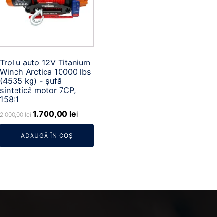
Troliu auto 12V Titanium
Winch Arctica 10000 lbs
(4535 kg) - șufă
sintetică motor 7CP,
158:1
Prețul
Prețul
1.700,00
lei
2.000,00
lei
inițial
curent
ADAUGĂ ÎN COȘ
a
este:
fost:
1.700,00 lei.
2.000,00 lei.