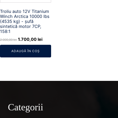
Troliu auto 12V Titanium
Winch Arctica 10000 lbs
(4535 kg) - șufă
sintetică motor 7CP,
158:1
Prețul
Prețul
1.700,00
lei
2.000,00
lei
inițial
curent
ADAUGĂ ÎN COȘ
a
este:
fost:
1.700,00 lei.
2.000,00 lei.
Categorii