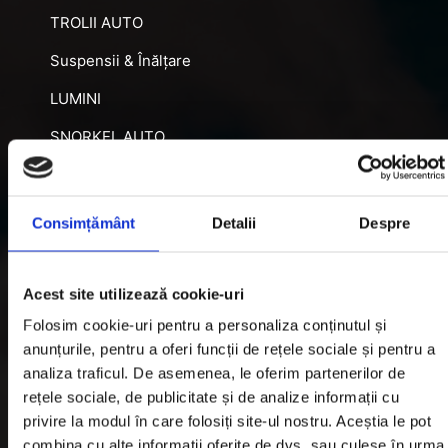
TROLII AUTO
Suspensii & Înălțare
LUMINI
SNORKEL AUTO
ACCESORII RECUPERARE
DIFERENȚIALE BLOCABILE
Consimțământ
Detalii
Despre
DISTANTIERE
Jante Oțel
Acest site utilizează cookie-uri
Folosim cookie-uri pentru a personaliza conținutul și
Informatii utile
anunțurile, pentru a oferi funcții de rețele sociale și pentru a
analiza traficul. De asemenea, le oferim partenerilor de
rețele sociale, de publicitate și de analize informații cu
Informatii Livrare
privire la modul în care folosiți site-ul nostru. Aceștia le pot
combina cu alte informații oferite de dvs. sau culese în urma