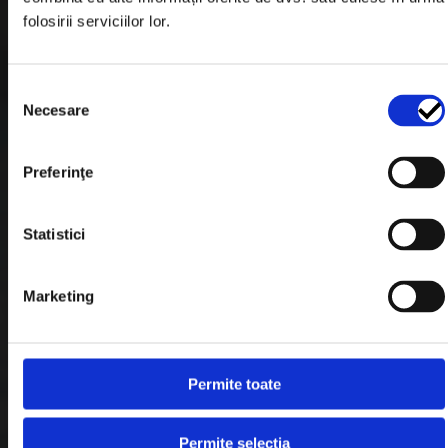
Garantie si Retur
folosirii serviciilor lor.
Formular Retur
Termeni & Conditii
Selecția
Necesare
consimțământului
Politica de Cookies
Politica de Confidentialitate
Preferinţe
Plata in Rate
Statistici
Link-uri rapide
Marketing
Retragere din contract
Permite toate
Contact
Blog
Permite selecția