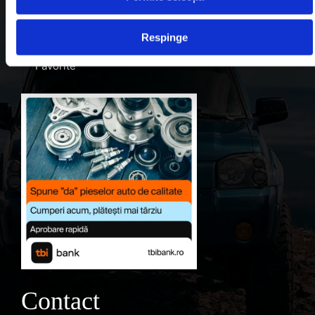
Despre noi
Respinge
Contul meu
Favorite
Contact