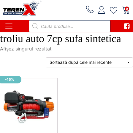
0
Products
search
troliu auto 7cp sufa sintetica
Afișez singurul rezultat
-15%