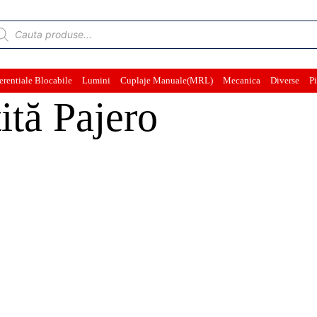
ducts
rch
erentiale Blocabile
Lumini
Cuplaje Manuale(MRL)
Mecanica
Diverse
Pi
ită Pajero