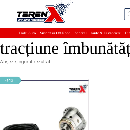
Pro
sea
Trolii Auto
Suspensii Off-Road
Snorkel
Jante & Distantiere
Dif
tracțiune îmbunătăț
Afișez singurul rezultat
-14%