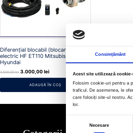
Diferențial blocabil (blocant)
Consimțământ
electric HF ET110 Mitsubishi,
Hyundai
Prețul
Prețul
3.000,00
lei
3.500,00
lei
Acest site utilizează cookie-
inițial
curent
Folosim cookie-uri pentru a pe
ADAUGĂ ÎN COȘ
a
este:
traficul. De asemenea, le ofer
fost:
3.000,00 lei.
care folosiți site-ul nostru. A
3.500,00 lei.
lor.
Selecția
Necesare
consimțământului