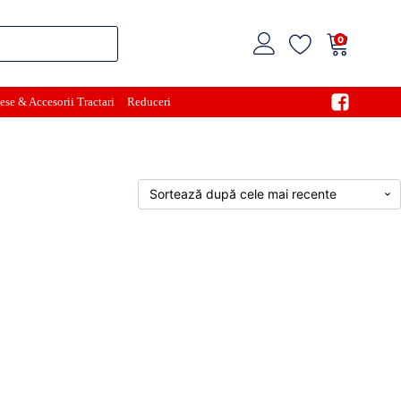
0
ese & Accesorii Tractari
Reduceri