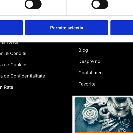
rmatii utile
Link-uri rapi
atii Livrare
Retragere din contract
Permite selecția
ie si Retur
Contact
lar Retur
Blog
ni & Conditii
Despre noi
ca de Cookies
Contul meu
ca de Confidentialitate
Favorite
in Rate