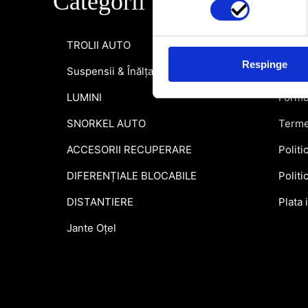
Categorii
Info
TROLII AUTO
Inform
Respinge
Suspensii & Înălțare
Garant
LUMINI
Formu
SNORKEL AUTO
Terme
ACCESORII RECUPERARE
Politi
DIFERENȚIALE BLOCABILE
Politi
DISTANTIERE
Plata 
Jante Oțel