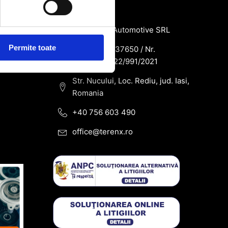
de
Contact
SC Terenx Automotive SRL
Permite toate
CUI: RO43937650 / Nr.
Reg.Com: J22/991/2021
Str. Nucului, Loc. Rediu, jud. Iasi,
Romania
+40 756 603 490
office@terenx.ro