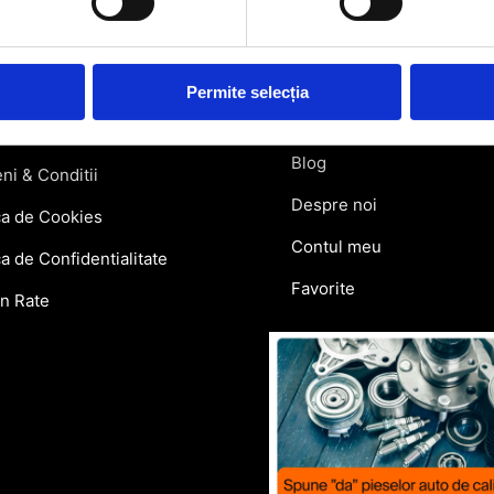
atii Livrare
Retragere din contract
ie si Retur
Permite selecția
Contact
lar Retur
Blog
ni & Conditii
Despre noi
ca de Cookies
Contul meu
ca de Confidentialitate
Favorite
in Rate