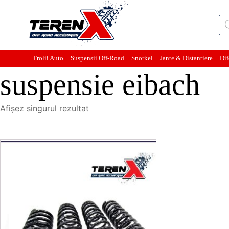
Pro
sea
Trolii Auto
Suspensii Off-Road
Snorkel
Jante & Distantiere
Dif
suspensie eibach
Afișez singurul rezultat