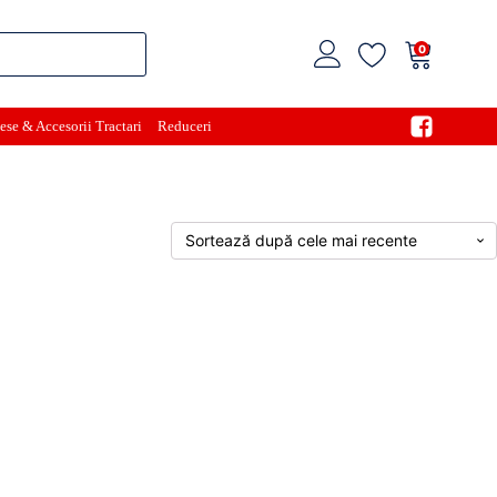
0
ese & Accesorii Tractari
Reduceri