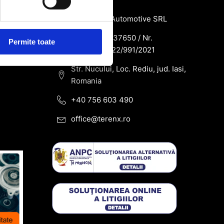
SC Terenx Automotive SRL
CUI: RO43937650 / Nr.
Permite toate
Reg.Com: J22/991/2021
Str. Nucului, Loc. Rediu, jud. Iasi,
Romania
+40 756 603 490
office@terenx.ro