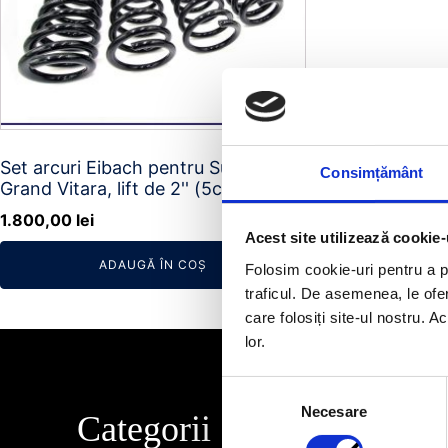
Set arcuri Eibach pentru Suzuki
Consimțământ
Grand Vitara, lift de 2'' (5cm)
1.800,00
lei
Acest site utilizează cookie-
ADAUGĂ ÎN COȘ
Folosim cookie-uri pentru a pe
traficul. De asemenea, le ofer
care folosiți site-ul nostru. A
lor.
Selecția
Necesare
consimțământului
Categorii
Info