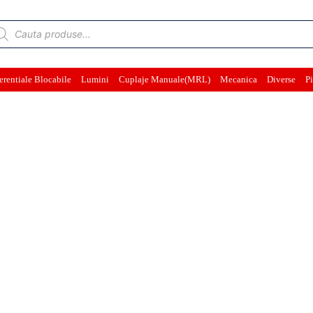
ducts
rch
erentiale Blocabile
Lumini
Cuplaje Manuale(MRL)
Mecanica
Diverse
Pi