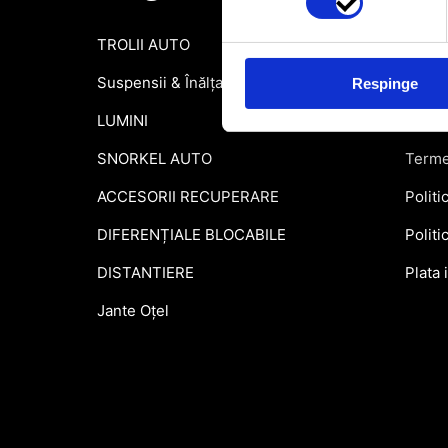
TROLII AUTO
Inform
Suspensii & Înălțare
Garant
Respinge
LUMINI
Formu
SNORKEL AUTO
Terme
ACCESORII RECUPERARE
Politi
DIFERENȚIALE BLOCABILE
Politi
DISTANTIERE
Plata 
Jante Oțel