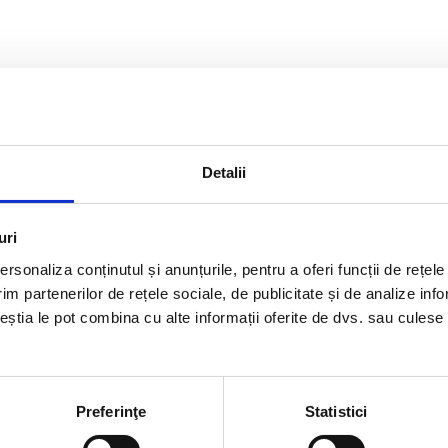
Detalii
uri
rsonaliza conținutul și anunțurile, pentru a oferi funcții de rețele
im partenerilor de rețele sociale, de publicitate și de analize info
ceștia le pot combina cu alte informații oferite de dvs. sau culese î
Preferinţe
Statistici
rmatii utile
Link-uri rapi