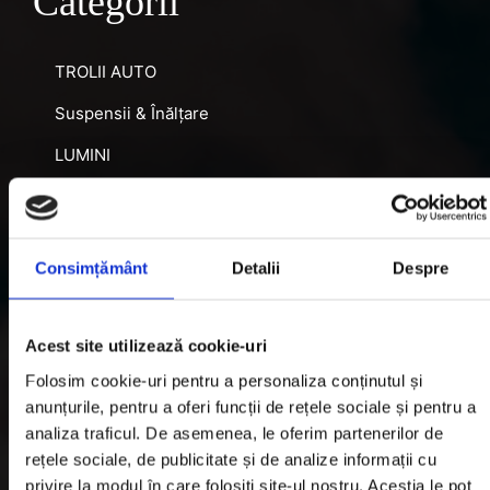
Categorii
TROLII AUTO
Suspensii & Înălțare
LUMINI
SNORKEL AUTO
ACCESORII RECUPERARE
Consimțământ
Detalii
Despre
DIFERENȚIALE BLOCABILE
DISTANTIERE
Acest site utilizează cookie-uri
Jante Oțel
Folosim cookie-uri pentru a personaliza conținutul și
anunțurile, pentru a oferi funcții de rețele sociale și pentru a
Informatii utile
analiza traficul. De asemenea, le oferim partenerilor de
rețele sociale, de publicitate și de analize informații cu
privire la modul în care folosiți site-ul nostru. Aceștia le pot