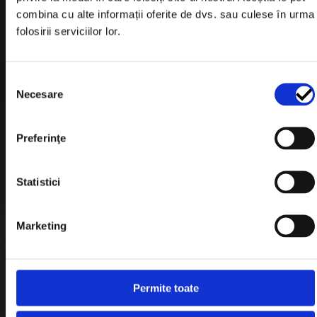
Informatii Livrare
combina cu alte informații oferite de dvs. sau culese în urma
folosirii serviciilor lor.
Garantie si Retur
Formular Retur
Selecția
Termeni & Conditii
Necesare
consimțământului
Politica de Cookies
Preferinţe
Politica de Confidentialitate
Plata in Rate
Statistici
Link-uri rapide
Marketing
Retragere din contract
Permite toate
Contact