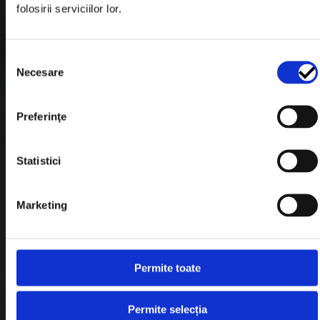
folosirii serviciilor lor.
Formular Retur
Termeni & Conditii
Selecția
Politica de Cookies
Necesare
consimțământului
Politica de Confidentialitate
Preferinţe
Plata in Rate
Statistici
Link-uri rapide
Marketing
Retragere din contract
Contact
Permite toate
Blog
Permite selecția
Despre noi