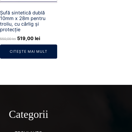
Șufă sintetică dublă
10mm x 28m pentru
troliu, cu cârlig și
protecție
Prețul
Prețul
519,00
lei
550,00
lei
inițial
curent
CITEȘTE MAI MULT
a
este:
fost:
519,00 lei.
550,00 lei.
Categorii