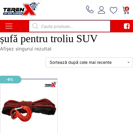
0
Products
search
șufă pentru troliu SUV
Afișez singurul rezultat
-6%