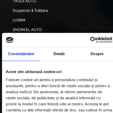
TROLII AUTO
Suspensii & Înălțare
LUMINI
SNORKEL AUTO
ACCESORII RECUPERARE
DIFERENȚIALE BLOCABILE
Consimțământ
Detalii
Despre
DISTANTIERE
Jante Oțel
Acest site utilizează cookie-uri
Folosim cookie-uri pentru a personaliza conținutul și
Informatii utile
anunțurile, pentru a oferi funcții de rețele sociale și pentru a
analiza traficul. De asemenea, le oferim partenerilor de
rețele sociale, de publicitate și de analize informații cu
Informatii Livrare
privire la modul în care folosiți site-ul nostru. Aceștia le pot
Garantie si Retur
combina cu alte informații oferite de dvs. sau culese în urma