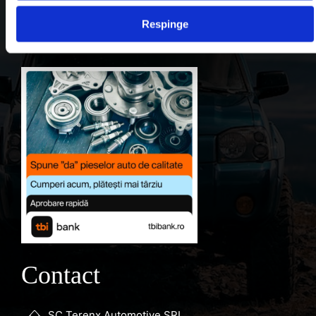
Contul meu
Respinge
Favorite
Contact
SC Terenx Automotive SRL