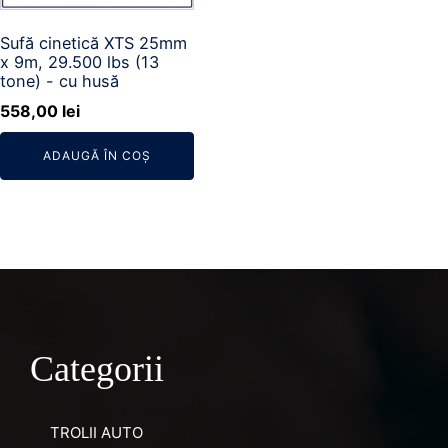
Sufă cinetică XTS 25mm
x 9m, 29.500 lbs (13
tone) - cu husă
558,00
lei
ADAUGĂ ÎN COȘ
Categorii
TROLII AUTO