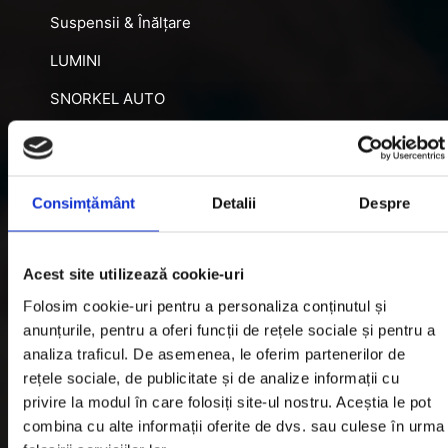
Suspensii & Înălțare
LUMINI
SNORKEL AUTO
ACCESORII RECUPERARE
DIFERENȚIALE BLOCABILE
Consimțământ
Detalii
Despre
DISTANTIERE
Jante Oțel
Acest site utilizează cookie-uri
Informatii utile
Folosim cookie-uri pentru a personaliza conținutul și
anunțurile, pentru a oferi funcții de rețele sociale și pentru a
analiza traficul. De asemenea, le oferim partenerilor de
Informatii Livrare
rețele sociale, de publicitate și de analize informații cu
privire la modul în care folosiți site-ul nostru. Aceștia le pot
Garantie si Retur
combina cu alte informații oferite de dvs. sau culese în urma