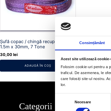
Șufă copac / chingă recuperare
Consimțământ
1.5m x 30mm, 7 Tone
30,00
lei
Acest site utilizează cookie-
ADAUGĂ ÎN COȘ
Folosim cookie-uri pentru a pe
traficul. De asemenea, le ofer
care folosiți site-ul nostru. A
lor.
Selecția
Necesare
consimțământului
Categorii
Info