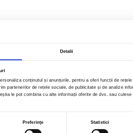
Detalii
uri
rsonaliza conținutul și anunțurile, pentru a oferi funcții de rețele
im partenerilor de rețele sociale, de publicitate și de analize info
ceștia le pot combina cu alte informații oferite de dvs. sau culese î
Preferinţe
Statistici
rmatii utile
Link-uri rapi