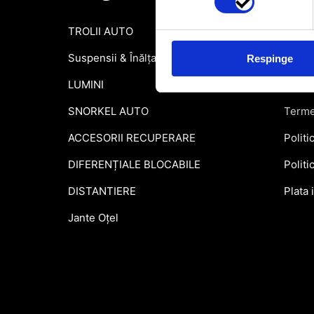
TROLII AUTO
Inform
Suspensii & Înălțare
Garant
Respinge
LUMINI
Formu
SNORKEL AUTO
Terme
ACCESORII RECUPERARE
Politi
DIFERENȚIALE BLOCABILE
Politi
DISTANTIERE
Plata 
Jante Oțel