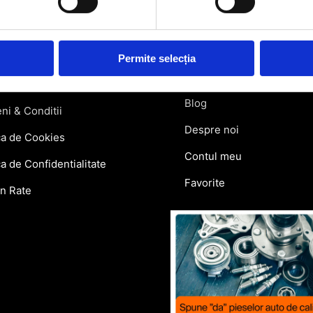
atii Livrare
Retragere din contract
ie si Retur
Permite selecția
Contact
lar Retur
Blog
ni & Conditii
Despre noi
ca de Cookies
Contul meu
ca de Confidentialitate
Favorite
in Rate