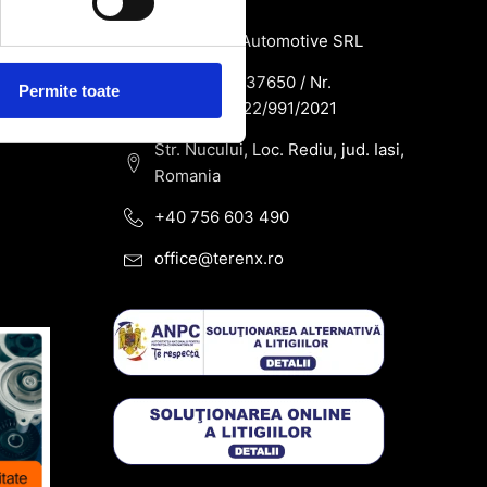
SC Terenx Automotive SRL
CUI: RO43937650 / Nr.
Permite toate
Reg.Com: J22/991/2021
Str. Nucului, Loc. Rediu, jud. Iasi,
Romania
+40 756 603 490
office@terenx.ro