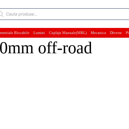
ducts
rch
erentiale Blocabile
Lumini
Cuplaje Manuale(MRL)
Mecanica
Diverse
Pi
30mm off-road