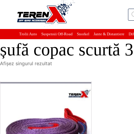
Pro
sea
Trolii Auto
Suspensii Off-Road
Snorkel
Jante & Distantiere
Dif
șufă copac scurtă 
Afișez singurul rezultat