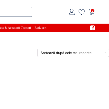
0
ese & Accesorii Tractari
Reduceri