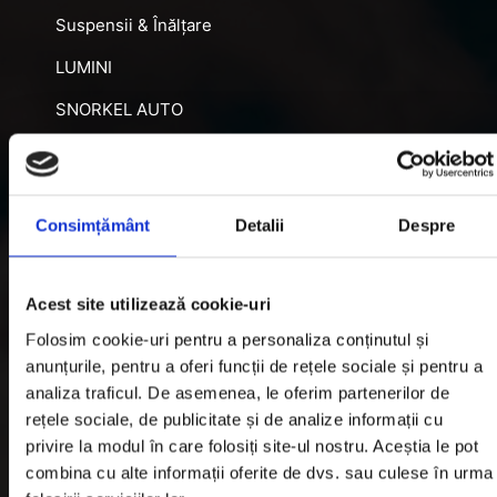
Suspensii & Înălțare
LUMINI
SNORKEL AUTO
ACCESORII RECUPERARE
DIFERENȚIALE BLOCABILE
Consimțământ
Detalii
Despre
DISTANTIERE
Jante Oțel
Acest site utilizează cookie-uri
Informatii utile
Folosim cookie-uri pentru a personaliza conținutul și
anunțurile, pentru a oferi funcții de rețele sociale și pentru a
analiza traficul. De asemenea, le oferim partenerilor de
Informatii Livrare
rețele sociale, de publicitate și de analize informații cu
privire la modul în care folosiți site-ul nostru. Aceștia le pot
Garantie si Retur
combina cu alte informații oferite de dvs. sau culese în urma