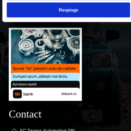
Contul meu
Respinge
Favorite
Contact
SC Terenx Automotive SRL