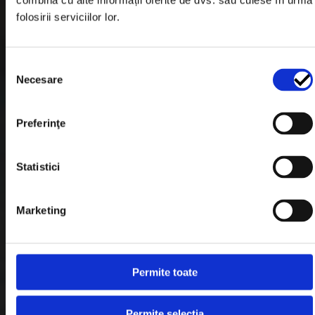
combina cu alte informații oferite de dvs. sau culese în urma
Garantie si Retur
folosirii serviciilor lor.
Formular Retur
Termeni & Conditii
Selecția
Necesare
consimțământului
Politica de Cookies
Politica de Confidentialitate
Preferinţe
Plata in Rate
Statistici
Link-uri rapide
Marketing
Retragere din contract
Permite toate
Contact
Blog
Permite selecția