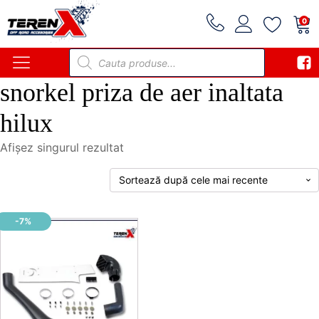
0
Products
search
snorkel priza de aer inaltata
hilux
Afișez singurul rezultat
-7%