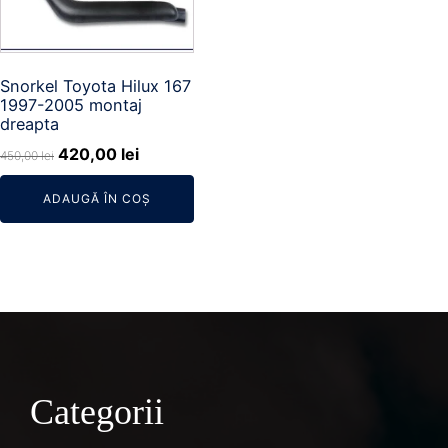
Snorkel Toyota Hilux 167
1997-2005 montaj
dreapta
Prețul
Prețul
420,00
lei
450,00
lei
inițial
curent
ADAUGĂ ÎN COȘ
a
este:
fost:
420,00 lei.
450,00 lei.
Categorii