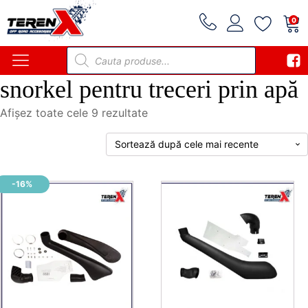
0
Products
search
snorkel pentru treceri prin apă
Sortat
Afișez toate cele 9 rezultate
după
cele
mai
recente
-16%