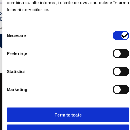
combina cu alte informații oferite de dvs. sau culese în urma
folosirii serviciilor lor.
Snorkel Land Rover
Discovery I fără ABS
Prețul
Prețul
335,00
lei
450,00
lei
Selecția
inițial
curent
Necesare
consimțământului
ADAUGĂ ÎN COȘ
a
este:
fost:
335,00 lei.
Preferinţe
450,00 lei.
Statistici
Marketing
Categorii
Permite toate
TROLII AUTO