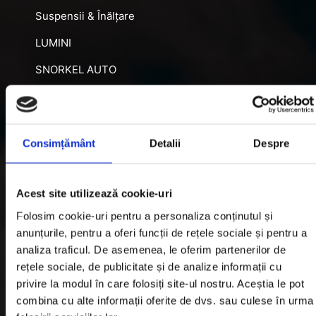
Suspensii & Înălțare
LUMINI
SNORKEL AUTO
ACCESORII RECUPERARE
DIFERENȚIALE BLOCABILE
Consimțământ
Detalii
Despre
DISTANTIERE
Jante Oțel
Acest site utilizează cookie-uri
Informatii utile
Folosim cookie-uri pentru a personaliza conținutul și
anunțurile, pentru a oferi funcții de rețele sociale și pentru a
analiza traficul. De asemenea, le oferim partenerilor de
Informatii Livrare
rețele sociale, de publicitate și de analize informații cu
privire la modul în care folosiți site-ul nostru. Aceștia le pot
Garantie si Retur
combina cu alte informații oferite de dvs. sau culese în urma