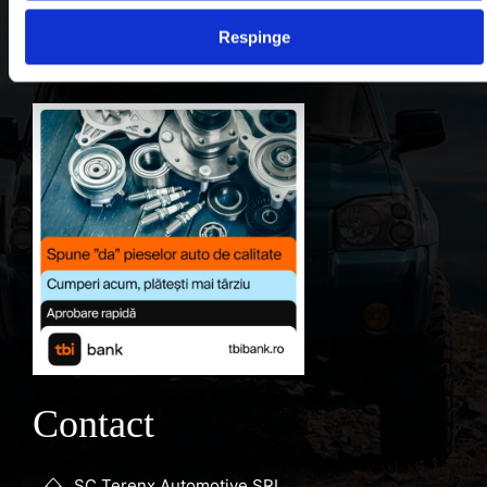
Contul meu
Respinge
Favorite
Contact
SC Terenx Automotive SRL