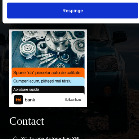
Contul meu
Respinge
Favorite
Contact
SC Terenx Automotive SRL