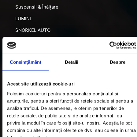
Suspensii & Înălțare
LUMINI
SNORKEL AUTO
ACCESORII RECUPERARE
DIFERENȚIALE BLOCABILE
Consimțământ
Detalii
Despre
DISTANTIERE
Jante Oțel
Acest site utilizează cookie-uri
Informatii utile
Folosim cookie-uri pentru a personaliza conținutul și
anunțurile, pentru a oferi funcții de rețele sociale și pentru a
analiza traficul. De asemenea, le oferim partenerilor de
Informatii Livrare
rețele sociale, de publicitate și de analize informații cu
privire la modul în care folosiți site-ul nostru. Aceștia le pot
Garantie si Retur
combina cu alte informații oferite de dvs. sau culese în urma