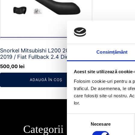
Snorkel Mitsubishi L200 2015 -
Consimțământ
2019 / Fiat Fullback 2.4 Diesel
500,00
lei
Acest site utilizează cookie-
ADAUGĂ ÎN COȘ
Folosim cookie-uri pentru a pe
traficul. De asemenea, le ofer
care folosiți site-ul nostru. A
lor.
Selecția
Necesare
consimțământului
Categorii
Info