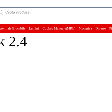
ducts
rch
erentiale Blocabile
Lumini
Cuplaje Manuale(MRL)
Mecanica
Diverse
Pi
k 2.4