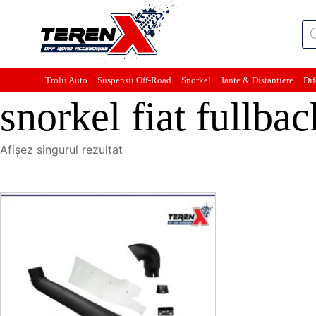
Pro
sea
Trolii Auto
Suspensii Off-Road
Snorkel
Jante & Distantiere
Dif
snorkel fiat fullbac
Afișez singurul rezultat