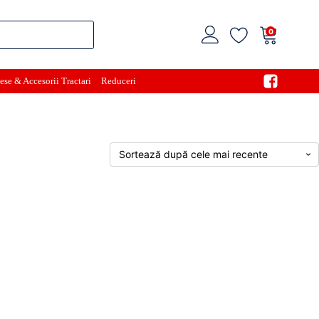
0
ese & Accesorii Tractari
Reduceri