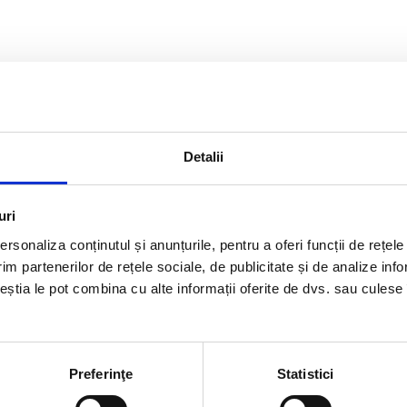
Detalii
uri
rsonaliza conținutul și anunțurile, pentru a oferi funcții de rețele
im partenerilor de rețele sociale, de publicitate și de analize info
ceștia le pot combina cu alte informații oferite de dvs. sau culese î
Preferinţe
Statistici
rmatii utile
Link-uri rapi