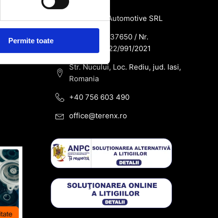
SC Terenx Automotive SRL
CUI: RO43937650 / Nr.
Permite toate
Reg.Com: J22/991/2021
Str. Nucului, Loc. Rediu, jud. Iasi,
Romania
+40 756 603 490
office@terenx.ro