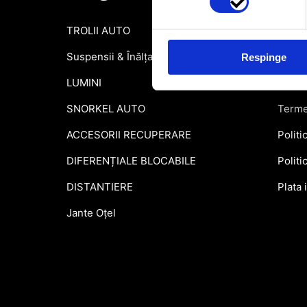
TROLII AUTO
Inform
Suspensii & Înălțare
Garant
Respinge
LUMINI
Formu
SNORKEL AUTO
Terme
ACCESORII RECUPERARE
Politi
DIFERENȚIALE BLOCABILE
Politi
DISTANTIERE
Plata 
Jante Oțel