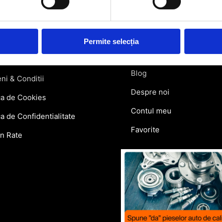
atii Livrare
Retragere din contract
ie si Retur
Permite selecția
Contact
lar Retur
Blog
ni & Conditii
Despre noi
ca de Cookies
Contul meu
ca de Confidentialitate
Favorite
in Rate