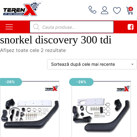
0
Products
search
snorkel discovery 300 tdi
Sortat
Afișez toate cele 2 rezultate
după
cele
mai
recente
-26%
-26%