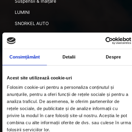
Suspensii & Înălțare
LUMINI
SNORKEL AUTO
ACCESORII RECUPERARE
DIFERENȚIALE BLOCABILE
DISTANTIERE
Consimțământ
Detalii
Despre
Jante Oțel
Acest site utilizează cookie-uri
Informatii utile
Folosim cookie-uri pentru a personaliza conținutul și
anunțurile, pentru a oferi funcții de rețele sociale și pentru a
analiza traficul. De asemenea, le oferim partenerilor de
Informatii Livrare
rețele sociale, de publicitate și de analize informații cu
privire la modul în care folosiți site-ul nostru. Aceștia le pot
Garantie si Retur
combina cu alte informații oferite de dvs. sau culese în urma
Formular Retur
folosirii serviciilor lor.