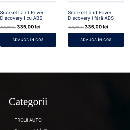
Snorkel Land Rover
Snorkel Land Rover
Discovery I cu ABS
Discovery I fără ABS
Prețul
Prețul
Prețul
Prețul
335,00
lei
335,00
lei
450,00
lei
450,00
lei
inițial
curent
inițial
curent
ADAUGĂ ÎN COȘ
ADAUGĂ ÎN COȘ
a
este:
a
este:
fost:
335,00 lei.
fost:
335,00 le
450,00 lei.
450,00 lei.
Categorii
TROLII AUTO