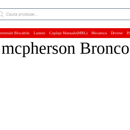
ducts
rch
erentiale Blocabile
Lumini
Cuplaje Manuale(MRL)
Mecanica
Diverse
Pi
ă mcpherson Bronco