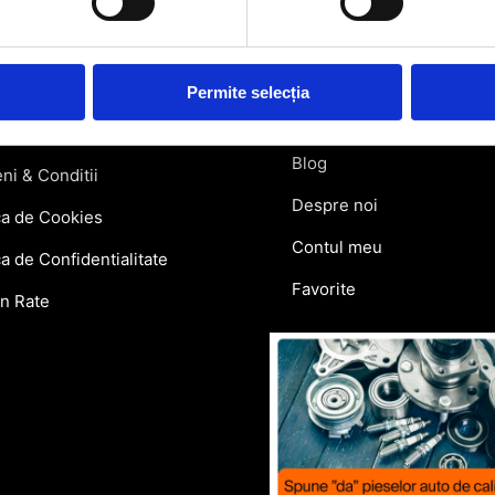
atii Livrare
Retragere din contract
ie si Retur
Permite selecția
Contact
lar Retur
Blog
ni & Conditii
Despre noi
ca de Cookies
Contul meu
ca de Confidentialitate
Favorite
in Rate