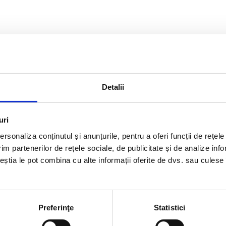
Detalii
uri
rsonaliza conținutul și anunțurile, pentru a oferi funcții de rețele
im partenerilor de rețele sociale, de publicitate și de analize info
ceștia le pot combina cu alte informații oferite de dvs. sau culese î
Preferinţe
Statistici
rmatii utile
Link-uri rapi