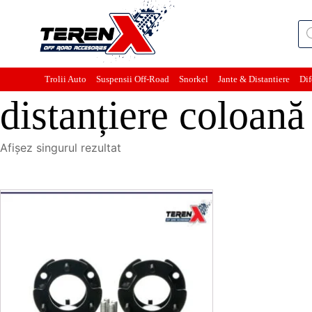
Pro
sea
Trolii Auto
Suspensii Off-Road
Snorkel
Jante & Distantiere
Dif
distanțiere coloan
Afișez singurul rezultat