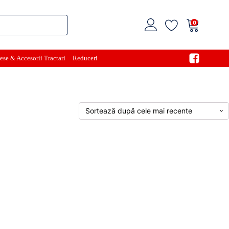
0
ese & Accesorii Tractari
Reduceri