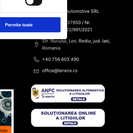
SC Terenx Automotive SRL
CUI: RO43937650 / Nr.
Permite toate
Reg.Com: J22/991/2021
Str. Nucului, Loc. Rediu, jud. Iasi,
Romania
+40 756 603 490
office@terenx.ro