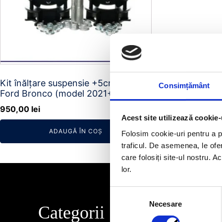
Kit înălțare suspensie +5cm (2")
Consimțământ
Ford Bronco (model 2021+)
950,00
lei
Acest site utilizează cookie-
ADAUGĂ ÎN COȘ
Folosim cookie-uri pentru a pe
traficul. De asemenea, le ofer
care folosiți site-ul nostru. A
lor.
Selecția
Necesare
consimțământului
Categorii
Info