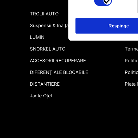
TROLII AUTO
Inform
Suspensii & Înălțare
Garant
Respinge
LUMINI
Formu
SNORKEL AUTO
Terme
ACCESORII RECUPERARE
Politi
DIFERENȚIALE BLOCABILE
Politi
DISTANTIERE
Plata 
Jante Oțel