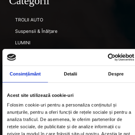
Categorii
TROLII AUTO
Suspensii & Înălțare
LUMINI
SNORKEL AUTO
ACCESORII RECUPERARE
Consimțământ
Detalii
Despre
DIFERENȚIALE BLOCABILE
DISTANTIERE
Acest site utilizează cookie-uri
Jante Oțel
Folosim cookie-uri pentru a personaliza conținutul și
anunțurile, pentru a oferi funcții de rețele sociale și pentru a
Informatii utile
analiza traficul. De asemenea, le oferim partenerilor de
rețele sociale, de publicitate și de analize informații cu
privire la modul în care folosiți site-ul nostru. Aceștia le pot