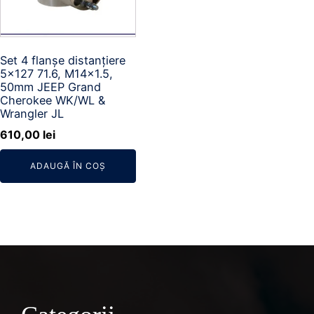
Set 4 flanșe distanțiere
5x127 71.6, M14x1.5,
50mm JEEP Grand
Cherokee WK/WL &
Wrangler JL
610,00
lei
ADAUGĂ ÎN COȘ