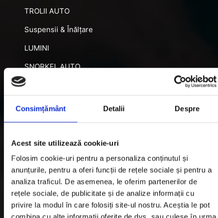
TROLII AUTO
Suspensii & Înălțare
LUMINI
SNORKEL AUTO
ACCESORII RECUPERARE
DIFERENȚIALE BLOCABILE
Consimțământ
Detalii
Despre
DISTANTIERE
Jante Oțel
Acest site utilizează cookie-uri
Folosim cookie-uri pentru a personaliza conținutul și
Informatii utile
anunțurile, pentru a oferi funcții de rețele sociale și pentru a
analiza traficul. De asemenea, le oferim partenerilor de
rețele sociale, de publicitate și de analize informații cu
Informatii Livrare
privire la modul în care folosiți site-ul nostru. Aceștia le pot
combina cu alte informații oferite de dvs. sau culese în urma