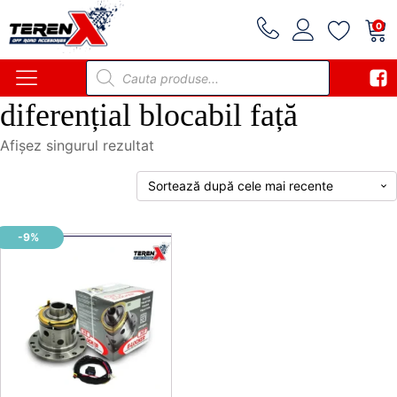
0
Products
search
diferențial blocabil față
Afișez singurul rezultat
-9%