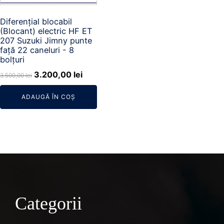
Diferențial blocabil
(Blocant) electric HF ET
207 Suzuki Jimny punte
față 22 caneluri - 8
bolțuri
Prețul
Prețul
3.200,00
lei
3.500,00
lei
inițial
curent
ADAUGĂ ÎN COȘ
a
este:
fost:
3.200,00 lei.
3.500,00 lei.
Categorii