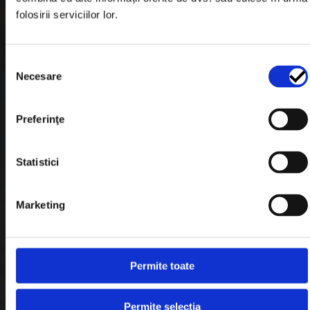
Garantie si Retur
folosirii serviciilor lor.
Formular Retur
Termeni & Conditii
Selecția
Necesare
consimțământului
Politica de Cookies
Politica de Confidentialitate
Preferinţe
Plata in Rate
Statistici
Link-uri rapide
Marketing
Retragere din contract
Permite toate
Contact
Blog
Permite selecția