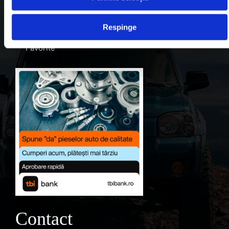
Despre noi
Respinge
Contul meu
Favorite
Contact