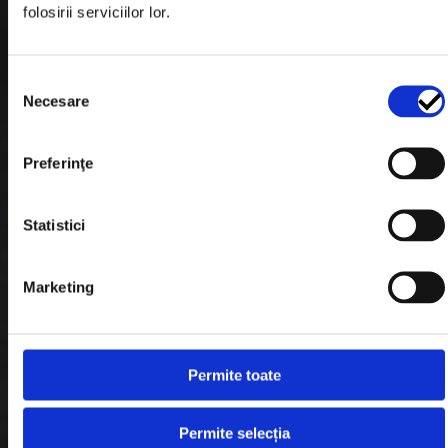
folosirii serviciilor lor.
Formular Retur
Termeni & Conditii
Selecția
Politica de Cookies
Necesare
consimțământului
Politica de Confidentialitate
Preferinţe
Plata in Rate
Statistici
Link-uri rapide
Marketing
Retragere din contract
Contact
Permite toate
Blog
Permite selecția
Despre noi