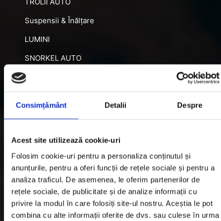
TROLII AUTO
Suspensii & Înălțare
LUMINI
SNORKEL AUTO
ACCESORII RECUPERARE
DIFERENȚIALE BLOCABILE
Consimțământ
Detalii
Despre
DISTANTIERE
Jante Oțel
Acest site utilizează cookie-uri
Folosim cookie-uri pentru a personaliza conținutul și
Informatii utile
anunțurile, pentru a oferi funcții de rețele sociale și pentru a
analiza traficul. De asemenea, le oferim partenerilor de
rețele sociale, de publicitate și de analize informații cu
Informatii Livrare
privire la modul în care folosiți site-ul nostru. Aceștia le pot
Garantie si Retur
combina cu alte informații oferite de dvs. sau culese în urma