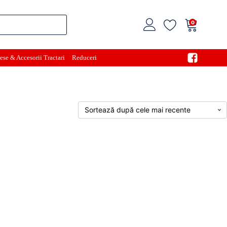
0
ese & Accesorii Tractari
Reduceri