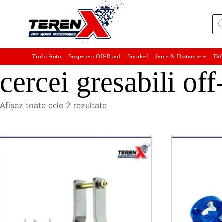
Pro
sea
Trolii Auto
Suspensii Off-Road
Snorkel
Jante & Distantiere
Dif
cercei gresabili o
Sortat
Afișez toate cele 2 rezultate
după
cele
mai
recente