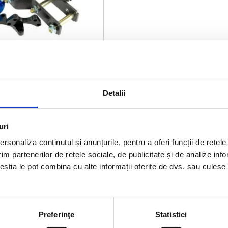
 suspensie +5cm (2")
Detalii
x (model 2020+)
uri
rsonaliza conținutul și anunțurile, pentru a oferi funcții de rețele
ADAUGĂ ÎN COȘ
im partenerilor de rețele sociale, de publicitate și de analize info
ceștia le pot combina cu alte informații oferite de dvs. sau culese î
Preferinţe
Statistici