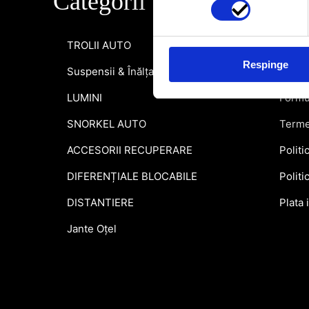
Categorii
Info
TROLII AUTO
Inform
Respinge
Suspensii & Înălțare
Garant
LUMINI
Formu
SNORKEL AUTO
Terme
ACCESORII RECUPERARE
Politi
DIFERENȚIALE BLOCABILE
Politi
DISTANTIERE
Plata 
Jante Oțel